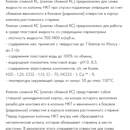
Клапан сливной КС (клапан сбивной КС) предназначен для слива
жидкости из колонны НКТ при спуско-подъемных операциях за счет
сбивания ввинченного в боковое (радиальное) отверстие в корпус
клапана расточенного стержня.
Клапан сливной КС (клапан сбивной КС) предназначено для работы
в среде пластовой жидкости со следующими параметрами:
- плотность жидкости 700-1400 кг/куб.м;
- содержание мех. примесей с твердостью до 7 баллов по Моосу -
до 2 г/л;
- содержание пластовой воды до 100% по объему;
- водородный показатель пластовой воды - рН 0…8,5;
- содержание агрессивных компонентов, г/л, не более:
H2S - 1,25; CO2 - 1,15; Cl - 75; HCO3 - 1; Ca ⁺² - 9;
- температура окружающей среды от минус 50 до плюс 130°С.
Клапан сливной КС (клапан сбивной КС) представляет собой
стальной цилиндрический корпус, на концах которого выполнена
резьба для монтажа его в колонну НКТ и ввинченного в боковое
(радиальное) отверстие в корпусе клапана расточенного стержня.
Перед подъемом колонны НКТ, внутрь неё сбрасывается
металлическая штанга, которая обламывает стержень в месте
расточки. В результате этого открывается отверстие для слива