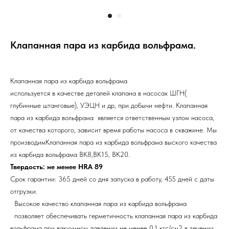
Клапанная пара из карбида вольфрама.
Клапанная пара из карбида вольфрама
используется в качестве деталей клапана в насосах ШГН(
глубинные штанговые), УЭЦН и др, при добычи нефти. Клапанная
пара из карбида вольфрама является ответственным узлом насоса,
от качества которого, зависит время работы насоса в скважине. Мы
производимКлапанная пара из карбида вольфрама выского качества
из карбида вольфрама ВК8,ВК15, ВК20.
Твердость: не менее HRА 89
Срок гарантии: 365 дней со дня запуска в работу, 455 дней с даты
отгрузки.
Высокое качество клапанная пара из карбида вольфрама
позволяет обеспечивать герметичность клапанная пара из карбида
вольфрама при вакуумном давлении не менее 0,1 кгс/см2 в течении