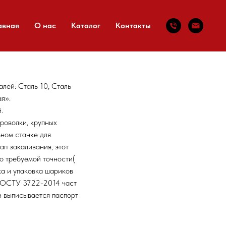
авная
О нас
Каталог
Контакты
лей: Сталь 10, Сталь
я».
.
роволки, крупных
ьном станке для
п закаливания, этот
о требуемой точности(
ка и упаковка шариков
 ГОСТУ 3722-2014 част
и выписывается паспорт