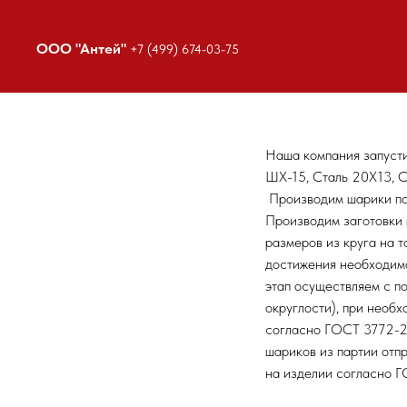
ООО "Антей"
+7 (499) 674-03-75
Наша компания запусти
ШХ-15, Сталь 20Х13, С
Производим шарики под
Производим заготовки 
размеров из круга на 
достижения необходимо
этап осуществляем с п
округлости), при необх
согласно ГОСТ 3772-20
шариков из партии отп
на изделии согласно Г