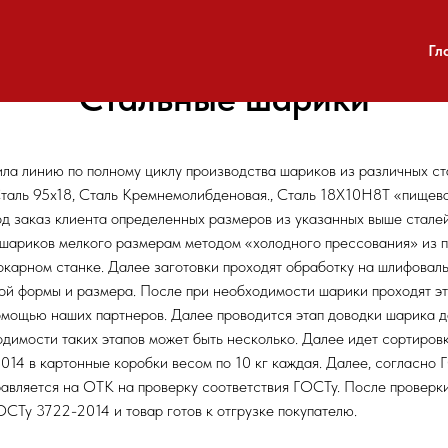
Гл
Стальные шарики
ла линию по полному циклу производства шариков из различных ста
таль 95х18, Сталь Кремнемолибденовая., Сталь 18Х10Н8Т «пищева
 заказ клиента определенных размеров из указанных выше сталей
шариков мелкого размерам методом «холодного прессования» из п
токарном станке. Далее заготовки проходят обработку на шлифовал
й формы и размера. После при необходимости шарики проходят эта
омощью наших партнеров. Далее проводится этап доводки шарика д
одимости таких этапов может быть несколько. Далее идет сортиров
14 в картонные коробки весом по 10 кг каждая. Далее, согласно
равляется на ОТК на проверку соответствия ГОСТу. После проверк
ОСТу 3722-2014 и товар готов к отгрузке покупателю.