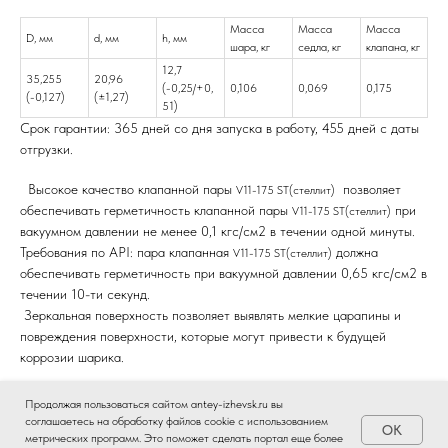
Масса
Масса
Масса
D, мм
d, мм
h, мм
шара, кг
седла, кг
клапана, кг
12,7
35,255
20,96
(-0,25/+0,
0,106
0,069
0,175
(-0,127)
(±1,27)
51)
Срок гарантии: 365 дней со дня запуска в работу, 455 дней с даты
отгрузки.
Высокое качество
клапанной пары
позволяет
V11-175 ST(стеллит)
обеспечивать герметичность клапанной пары
при
V11-175 ST(стеллит)
вакуумном давлении не менее 0,1 кгс/см2 в течении одной минуты.
Требования по API: пара клапанная
должна
V11-175 ST(стеллит)
обеспечивать герметичность при вакуумной давлении 0,65 кгс/см2 в
течении 10-ти секунд.
Зеркальная поверхность позволяет выявлять мелкие царапины и
повреждения поверхности, которые могут привести к будущей
коррозии шарика.
Это позволяет повысить ресурс использования клапанной пары
V11-
Продолжая пользоваться сайтом antey-izhevsk.ru вы
, использовать насос ГШН при добычи нефти в жестких
175 ST(стеллит)
соглашаетесь на обработку файлов cookie с использованием
OK
условиях.
метрических программ. Это поможет сделать портал еще более