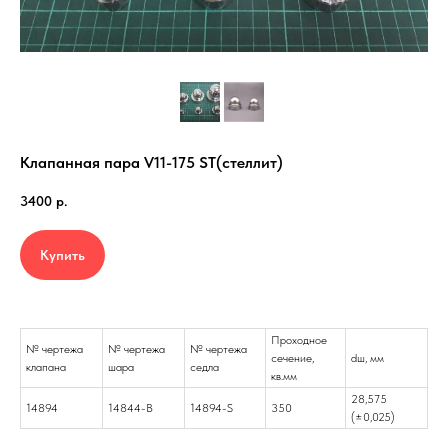
Клапанная пара V11-175 ST(стеллит)
3400
р.
Купить
Проходное
№ чертежа
№ чертежа
№ чертежа
cечение,
dш, мм
клапана
шара
седла
кв.мм
28,575
14894
14844-B
14894-S
350
(±0,025)