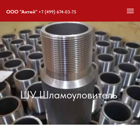
ООО "Антей"
+7 (499) 674-03-75
купить шламоуловитель,
ЗИП ШГН
Шламоуловитель ЭЦН ,
ШУ Шламоуловитель
Шламоуловитель УЭЦН