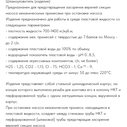
Шламоуловитель (изделие)
Предназначен для предотвращения засорения верхней секции
насоса механическими примесями при остановке насоса.
Изделие предназначено для работы в среде пластовой жидкости со
следующими параметрами:
- плотность жидкости 700-1400 кг/куб.м;
- содержание мех. примесей с твердостью до 7 баллов по Моосу -
до 2 г/л;
- содержание пластовой воды до 100% по объему;
- водородный показатель пластовой воды - рН 0…8,5;
- содержание агрессивных компонентов, г/л, не более:\
H2S - 1,25; CO2 - 1,15; Cl - 75; HCO3 - 1; Ca ⁺² - 9;
- температура окружающей среды от минус 50 до плюс 220°С.
Изделие представляет собой стальной цилиндрический корпус, на
концах которого выполнена резьба для монтажа его в колонну НКТ и
перфорированной трубы с одним заглушенным концом, вкрученной в
корпус.
При остановке насоса механические примеси, находящиеся в
пластовой жидкости, оседают между стенками трубы НКТ и
перфорированной (шламовой) трубы предотвращая засорение
верхней секции насоса.