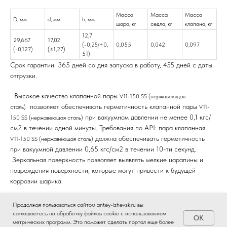
Масса
Масса
Масса
D, мм
d, мм
h, мм
шара, кг
седла, кг
клапана, кг
12,7
29,667
17,02
(-0,25/+0,
0,055
0,042
0,097
(-0,127)
(±1,27)
51)
Срок гарантии: 365 дней со дня запуска в работу, 455 дней с даты
отгрузки.
Высокое качество
клапанной пары
V11-150 SS (
нержавеющая
позволяет обеспечивать герметичность клапанной пары
сталь)
V11-
при вакуумном давлении не менее 0,1 кгс/
150 SS (
нержавеющая сталь)
см2 в течении одной минуты. Требования по API: пара клапанная
должна обеспечивать герметичность
V11-150 SS (
нержавеющая сталь)
при вакуумной давлении 0,65 кгс/см2 в течении 10-ти секунд.
Зеркальная поверхность позволяет выявлять мелкие царапины и
повреждения поверхности, которые могут привести к будущей
коррозии шарика.
Это позволяет повысить ресурс использования клапанной пары
V11-
Продолжая пользоваться сайтом antey-izhevsk.ru вы
, использовать насос ГШН при добычи
150 SS (
нержавеющая сталь)
соглашаетесь на обработку файлов cookie с использованием
OK
нефти в жестких условиях.
метрических программ. Это поможет сделать портал еще более