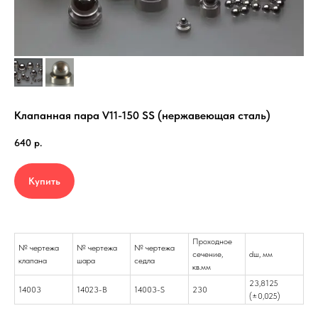
Клапанная пара V11-150 SS (
нержавеющая сталь)
640
р.
Купить
Проходное
№ чертежа
№ чертежа
№ чертежа
cечение,
dш, мм
клапана
шара
седла
кв.мм
23,8125
14003
14023-B
14003-S
230
(±0,025)