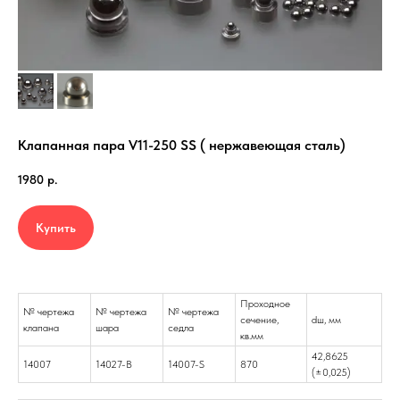
Клапанная пара V11-250 SS ( нержавеющая сталь)
1980
р.
Купить
Проходное
№ чертежа
№ чертежа
№ чертежа
cечение,
dш, мм
клапана
шара
седла
кв.мм
42,8625
14007
14027-B
14007-S
870
(±0,025)