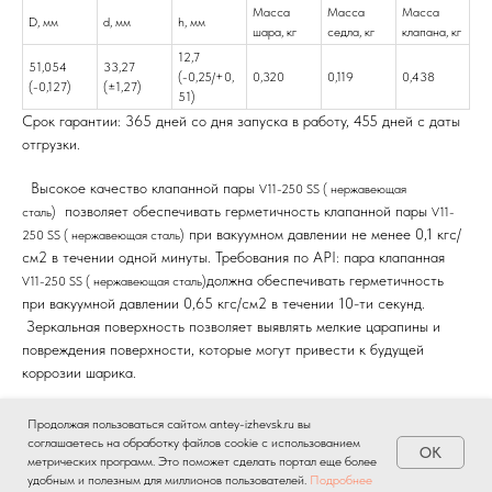
Масса
Масса
Масса
D, мм
d, мм
h, мм
шара, кг
седла, кг
клапана, кг
12,7
51,054
33,27
(-0,25/+0,
0,320
0,119
0,438
(-0,127)
(±1,27)
51)
Срок гарантии: 365 дней со дня запуска в работу, 455 дней с даты
отгрузки.
Высокое качество
клапанной пары
V11-250 SS ( нержавеющая
позволяет обеспечивать герметичность клапанной пары
сталь)
V11-
при вакуумном давлении не менее 0,1 кгс/
250 SS ( нержавеющая сталь)
см2 в течении одной минуты. Требования по API: пара клапанная
должна обеспечивать герметичность
V11-250 SS ( нержавеющая сталь)
при вакуумной давлении 0,65 кгс/см2 в течении 10-ти секунд.
Зеркальная поверхность позволяет выявлять мелкие царапины и
повреждения поверхности, которые могут привести к будущей
коррозии шарика.
Это позволяет повысить ресурс использования клапанной пары
V11-
Продолжая пользоваться сайтом antey-izhevsk.ru вы
, использовать насос ГШН при добычи
250 SS ( нержавеющая сталь)
соглашаетесь на обработку файлов cookie с использованием
OK
нефти в жестких условиях.
метрических программ. Это поможет сделать портал еще более
удобным и полезным для миллионов пользователей.
Подробнее