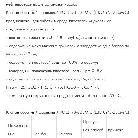
нефтепроводе после остановки насоса
Клапан обратный шариковый
КОШп73-230М.С (ШОКп73-230М.С)
предназначен для работы в среде пластовой жидкости со
следующими параметрами:
- плотность жидкости 700-1400 кг/куб.м(зависит от модели);
- содержание механических примесей с твердостью до 7 баллов по
Моосу - до 2 г/л;
- содержание пластовой воды до 100% по объему;
- водородный показатель пластовой воды - рН 0…8,5;
- содержание агрессивных компонентов, г/л, не более:
H2S - 1,25; CO2 - 1,15; Cl - 75; HCO3 - 1; Ca ⁺² - 9;
- температура окружающей среды от минус 50 до плюс 220°С.
Клапан обратный шариковый
КОШп73-230М.С (ШОКп73-230М.С)
Пропуск
Наименова
ная способ
примеча
ние
Резьба
Кл.пара