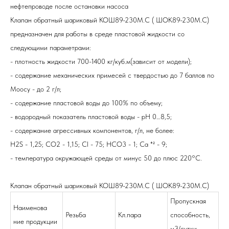
нефтепроводе после остановки насоса
Клапан обратный шариковый
КОШ89-230М.С ( ШОК89-230М.С)
предназначен для работы в среде пластовой жидкости со
следующими параметрами:
- плотность жидкости 700-1400 кг/куб.м(зависит от модели);
- содержание механических примесей с твердостью до 7 баллов по
Моосу - до 2 г/л;
- содержание пластовой воды до 100% по объему;
- водородный показатель пластовой воды - рН 0…8,5;
- содержание агрессивных компонентов, г/л, не более:
H2S - 1,25; CO2 - 1,15; Cl - 75; HCO3 - 1; Ca ⁺² - 9;
- температура окружающей среды от минус 50 до плюс 220°С.
Клапан обратный шариковый
КОШ89-230М.С ( ШОК89-230М.С)
Пропускная
Наименова
Резьба
Кл.пара
способность,
ние продукции
м3/сутки