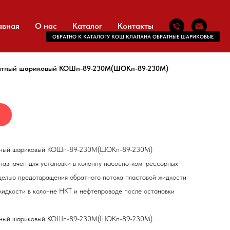
авная
О нас
Каталог
Контакты
ОБРАТНО К КАТАЛОГУ КОШ КЛАПАНА ОБРАТНЫЕ ШАРИКОВЫЕ
атный шариковый
КОШп-89-230M(ШОКп-89-230M)
тный шариковый
КОШп-89-230M(ШОКп-89-230M)
дназначен для установки в колонну насосно-компрессорных
 целью предотвращения обратного потока пластовой жидкости
жидкости в колонне НКТ и нефтепроводе после остановки
тный шариковый
КОШп-89-230M(ШОКп-89-230M)