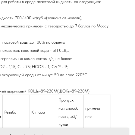
 для работы в среде пластовой жидкости со следующими
идкости 700-1400 кг/куб.м(зависит от модели);
 механических примесей с твердостью до 7 баллов по Моосу
 пластовой воды до 100% по объему;
 показатель пластовой воды - рН 0…8,5;
агрессивных компонентов, г/л, не более:
2 - 1,15; Cl - 75; HCO3 - 1; Ca ⁺² - 9;
а окружающей среды от минус 50 до плюс 220°С.
тный шариковый
КОШп-89-230M(ШОКп-89-230M)
Пропуск
ная способ
примеча
Резьба
Кл.пара
и
ность, м3/
ние
сутки
V11-230ТС1