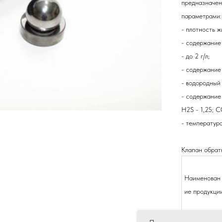
предназначен
параметрами:
- плотность ж
- содержание
- до 2 г/л;
- содержание
- водородный
- содержание 
H2S - 1,25; CO
- температур
Клапан обра
Наименован
ие продукци