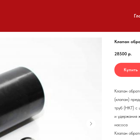
Гл
Клапан обр
28500
р.
Купить
Клапан обра
(клапан) пре
труб (НКТ) с
и удержания 
насоса
Клапан обра