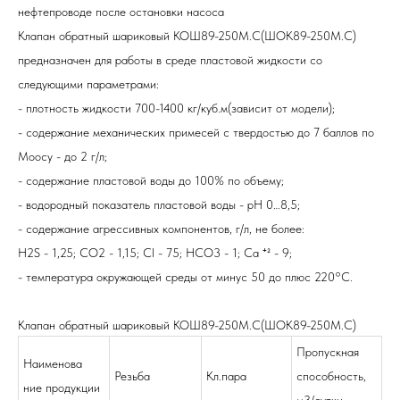
нефтепроводе после остановки насоса
Клапан обратный шариковый
КОШ89-250М.С(ШОК89-250М.С)
предназначен для работы в среде пластовой жидкости со
следующими параметрами:
- плотность жидкости 700-1400 кг/куб.м(зависит от модели);
- содержание механических примесей с твердостью до 7 баллов по
Моосу - до 2 г/л;
- содержание пластовой воды до 100% по объему;
- водородный показатель пластовой воды - рН 0…8,5;
- содержание агрессивных компонентов, г/л, не более:
H2S - 1,25; CO2 - 1,15; Cl - 75; HCO3 - 1; Ca ⁺² - 9;
- температура окружающей среды от минус 50 до плюс 220°С.
Клапан обратный шариковый
КОШ89-250М.С(ШОК89-250М.С)
Пропускная
Наименова
Резьба
Кл.пара
способность,
ние продукции