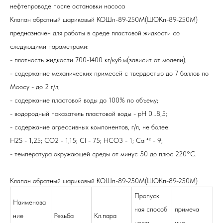
нефтепроводе после остановки насоса
Клапан обратный шариковый
КОШп-89-250M(ШОКп-89-250M)
предназначен для работы в среде пластовой жидкости со
следующими параметрами:
- плотность жидкости 700-1400 кг/куб.м(зависит от модели);
- содержание механических примесей с твердостью до 7 баллов по
Моосу - до 2 г/л;
- содержание пластовой воды до 100% по объему;
- водородный показатель пластовой воды - рН 0…8,5;
- содержание агрессивных компонентов, г/л, не более:
H2S - 1,25; CO2 - 1,15; Cl - 75; HCO3 - 1; Ca ⁺² - 9;
- температура окружающей среды от минус 50 до плюс 220°С.
Клапан обратный шариковый
КОШп-89-250M(ШОКп-89-250M)
Пропуск
Наименова
ная способ
примеча
ние
Резьба
Кл.пара
ность,
ние