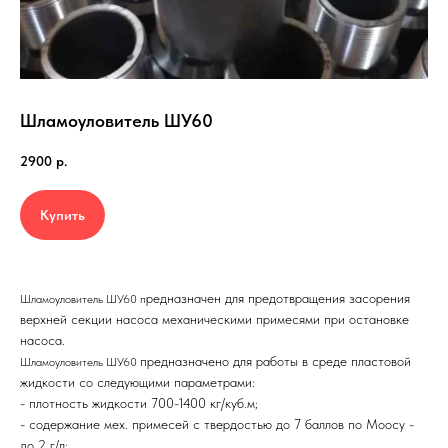
Шламоуловитель ШУ60
2900
р.
Купить
редназначен для предотвращения засорения
Шламоуловитель ШУ60 п
верхней секции насоса механическими примесями при остановке
насоса.
предназначено для работы в среде пластовой
Шламоуловитель ШУ60
жидкости со следующими параметрами:
- плотность жидкости 700-1400 кг/куб.м;
- содержание мех. примесей с твердостью до 7 баллов по Моосу -
до 2 г/л;