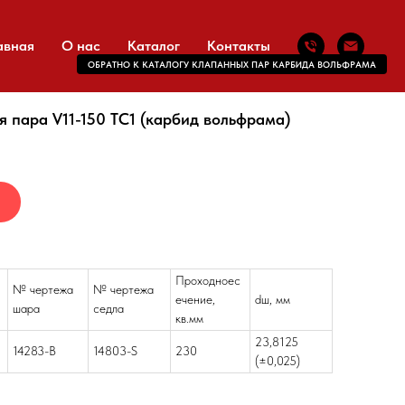
авная
О нас
Каталог
Контакты
ОБРАТНО К КАТАЛОГУ КЛАПАННЫХ ПАР КАРБИДА ВОЛЬФРАМА
 пара V11-150 TC1 (карбид вольфрама)
Проходноеc
№ чертежа
№ чертежа
ечение,
dш, мм
шара
седла
кв.мм
23,8125
14283-B
14803-S
230
(±0,025)