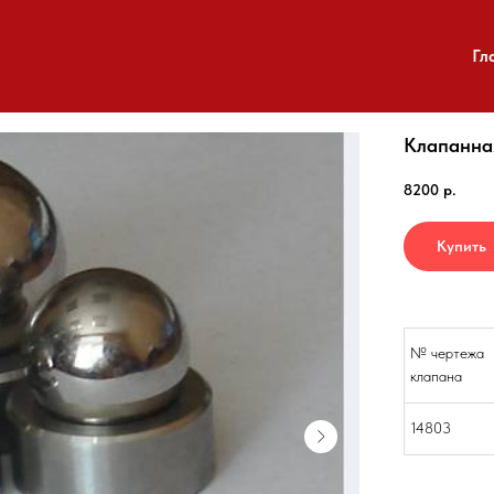
Гл
Клапанная
8200
р.
Купить
№ чертежа
клапана
14803