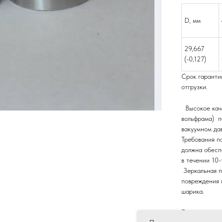
D, мм
29,667
(-0,127)
Срок гарантии
отгрузки.
Высокое кач
вольфрама)
по
вакуумном дав
Требования п
должна обесп
в течении 10-
Зеркальная п
повреждения 
шарика.
Это позволяе