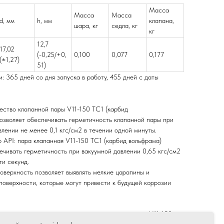
Масса
Масса
Масса
d, мм
h, мм
клапана,
шара, кг
седла, кг
кг
12,7
17,02
(-0,25/+0,
0,100
0,077
0,177
(±1,27)
51)
: 365 дней со дня запуска в работу, 455 дней с даты
ество
клапанной пары
V11-150 TC1 (карбид
зволяет обеспечивать герметичность клапанной пары при
лении не менее 0,1 кгс/см2 в течении одной минуты.
о API: пара клапанная
V11-150 TC1 (карбид вольфрама)
ечивать герметичность при вакуумной давлении 0,65 кгс/см2
ти секунд.
оверхность позволяет выявлять мелкие царапины и
поверхности, которые могут привести к будущей коррозии
т повысить ресурс использования клапанной пары
V11-150