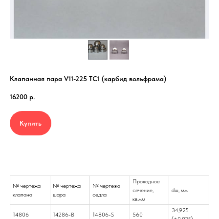
Клапанная пара V11-225 TC1 (карбид вольфрама)
16200
р.
Купить
Проходное
№ чертежа
№ чертежа
№ чертежа
cечение,
dш, мм
клапана
шара
седла
кв.мм
34,925
14806
14286-B
14806-S
560
(±0,025)