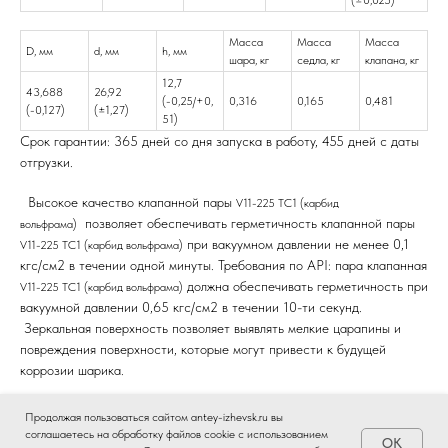
Масса
Масса
Масса
D, мм
d, мм
h, мм
шара, кг
седла, кг
клапана, кг
12,7
43,688
26,92
(-0,25/+0,
0,316
0,165
0,481
(-0,127)
(±1,27)
51)
Срок гарантии: 365 дней со дня запуска в работу, 455 дней с даты
отгрузки.
Высокое качество
клапанной пары
V11-225 TC1 (карбид
позволяет обеспечивать герметичность клапанной пары
вольфрама)
при вакуумном давлении не менее 0,1
V11-225 TC1 (карбид вольфрама)
кгс/см2 в течении одной минуты. Требования по API: пара клапанная
должна обеспечивать герметичность при
V11-225 TC1 (карбид вольфрама)
вакуумной давлении 0,65 кгс/см2 в течении 10-ти секунд.
Зеркальная поверхность позволяет выявлять мелкие царапины и
повреждения поверхности, которые могут привести к будущей
коррозии шарика.
Это позволяет повысить ресурс использования клапанной пары
V11-
Продолжая пользоваться сайтом antey-izhevsk.ru вы
, использовать насос ГШН при добычи
225 TC1 (карбид вольфрама)
соглашаетесь на обработку файлов cookie с использованием
OK